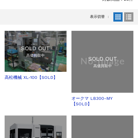
販売 買取
2026.5.16
ダイヘン 交直両用TIG溶接機 AVP-...
表示切替
販売 買取
2026.5.16
ダイヘン デジタルパルスMAG/MIG溶...
立形マシニングセンター
2026.4.28
ホーコス 4軸マシニングセンター NJ5...
SOLD OUT
立形マシニングセンター
2026.4.24
高価買取中
森精機 立形マシニングセンター NV50...
SOLD OUT
立形マシニングセンター
2026.4.19
高価買取中
森精機 立形マシニングセンター NV50...
高松機械 XL-100【SOLD】
立形マシニングセンター
2026.7.1
OKK 立形マシニングセンター VM7Ⅲ...
立形マシニングセンター
2026.7.1
オークマ LB300-MY
OKK 立形マシニングセンター VM7Ⅲ...
【SOLD】
販売 買取
2026.6.29
ブラザー SPEEDIO W1000Xd...
ドラム形NC旋盤
2026.5.22
高松機械 NC旋盤 XL-100...