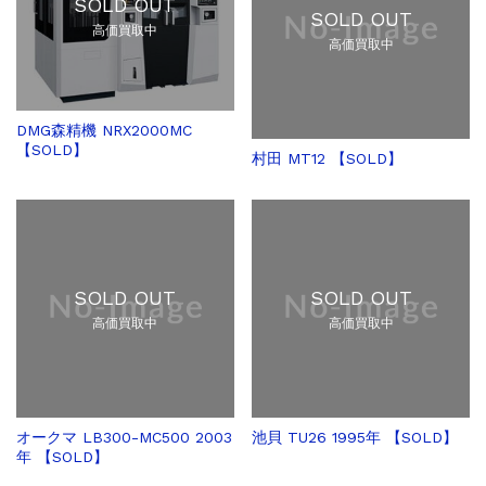
SOLD OUT
その他の工作機械
2026.5.19
SOLD OUT
ミマキエンジニアリング NC彫刻機 ME...
高価買取中
高価買取中
販売 買取
2026.5.16
ダイヘン 交直両用TIG溶接機 AVP-...
販売 買取
2026.5.16
DMG森精機 NRX2000MC
ダイヘン デジタルパルスMAG/MIG溶...
【SOLD】
村田 MT12 【SOLD】
立形マシニングセンター
2026.4.28
ホーコス 4軸マシニングセンター NJ5...
立形マシニングセンター
2026.4.24
森精機 立形マシニングセンター NV50...
立形マシニングセンター
2026.4.19
森精機 立形マシニングセンター NV50...
SOLD OUT
SOLD OUT
高価買取中
高価買取中
オークマ LB300-MC500 2003
池貝 TU26 1995年 【SOLD】
年 【SOLD】