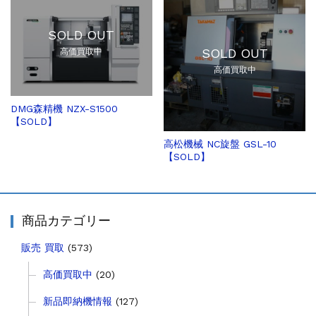
SOLD OUT
SOLD OUT
高価買取中
高価買取中
DMG森精機 NZX-S1500
【SOLD】
高松機械 NC旋盤 GSL-10
【SOLD】
商品カテゴリー
販売 買取
(573)
高価買取中
(20)
新品即納機情報
(127)