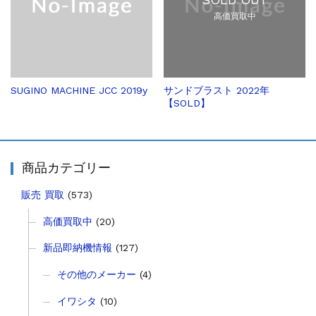
その他の工作機械
2026.5.19
高価買取中
ミマキエンジニアリング NC彫刻機 ME...
販売 買取
2026.5.16
ダイヘン 交直両用TIG溶接機 AVP-...
販売 買取
2026.5.16
ダイヘン デジタルパルスMAG/MIG溶...
SUGINO MACHINE JCC 2019y
サンドブラスト 2022年
【SOLD】
立形マシニングセンター
2026.4.28
ホーコス 4軸マシニングセンター NJ5...
立形マシニングセンター
2026.4.24
森精機 立形マシニングセンター NV50...
商品カテゴリー
立形マシニングセンター
2026.4.19
森精機 立形マシニングセンター NV50...
販売 買取
(573)
高価買取中
(20)
新品即納機情報
(127)
その他のメーカー
(4)
イワシタ
(10)