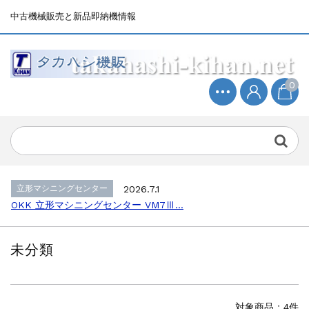
中古機械販売と新品即納機情報
0
立形マシニングセンター
2026.4.19
森精機 立形マシニングセンター NV50...
立形マシニングセンター
2026.7.1
OKK 立形マシニングセンター VM7Ⅲ...
立形マシニングセンター
2026.7.1
OKK 立形マシニングセンター VM7Ⅲ...
販売 買取
2026.6.29
ブラザー SPEEDIO W1000Xd...
未分類
ドラム形NC旋盤
2026.5.22
高松機械 NC旋盤 XL-100...
その他の工作機械
2026.5.19
ミマキエンジニアリング NC彫刻機 ME...
対象商品：4件