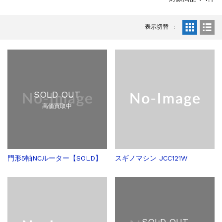
販売 買取
2026.5.16
ダイヘン 交直両用TIG溶接機 AVP-...
表示切替
販売 買取
2026.5.16
ダイヘン デジタルパルスMAG/MIG溶...
立形マシニングセンター
2026.4.28
ホーコス 4軸マシニングセンター NJ5...
立形マシニングセンター
2026.4.24
森精機 立形マシニングセンター NV50...
SOLD OUT
立形マシニングセンター
2026.4.19
高価買取中
森精機 立形マシニングセンター NV50...
立形マシニングセンター
2026.7.1
OKK 立形マシニングセンター VM7Ⅲ...
立形マシニングセンター
2026.7.1
門形5軸NCルーター【SOLD】
スギノマシン JCC121W
OKK 立形マシニングセンター VM7Ⅲ...
販売 買取
2026.6.29
ブラザー SPEEDIO W1000Xd...
ドラム形NC旋盤
2026.5.22
高松機械 NC旋盤 XL-100...
SOLD OUT