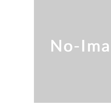
OKK 立形
立形マシニングセンター
2026.7.1
OKK 立形
立形マシニングセンター
2026.7.1
ブラザー SPEEDIO W1
販売 買取
2026.6.29
高松機械 NC旋盤 X
ドラム形NC旋盤
2026.5.22
ミマキエンジニアリ
その他の工作機械
2026.5.19
ダイヘン 交直両用TIG溶
販売 買取
2026.5.16
ダイヘン デジタルパルスM
販売 買取
2026.5.16
ホーコス 
立形マシニングセンター
2026.4.28
森精機 立形
立形マシニングセンター
2026.4.24
森精機 立形
立形マシニングセンター
2026.4.19