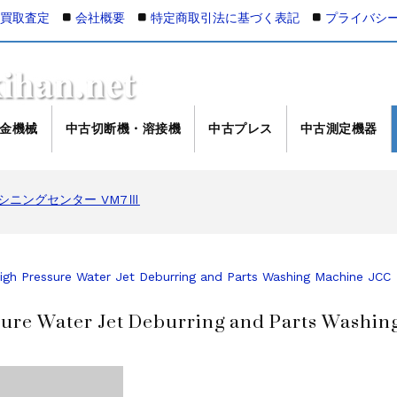
の買取査定
会社概要
特定商取引法に基づく表記
プライバシ
金機械
中古切断機・溶接機
中古プレス
中古測定機器
マシニングセンター NV5000α1B/40 2008年製
マシニングセンター VM7Ⅲ
マシニングセンター VM7Ⅲ
000Xd2
L-100
ング NC彫刻機 ME-500STⅡ
h Pressure Water Jet Deburring and Parts Washing Machine JCC
接機 AVP-300
re Water Jet Deburring and Parts Washin
AG/MIG溶接機 DP-350
4軸マシニングセンター NJ50 2014年製
マシニングセンター NV5000α1B/40 2005年製
マシニングセンター NV5000α1B/40 2008年製