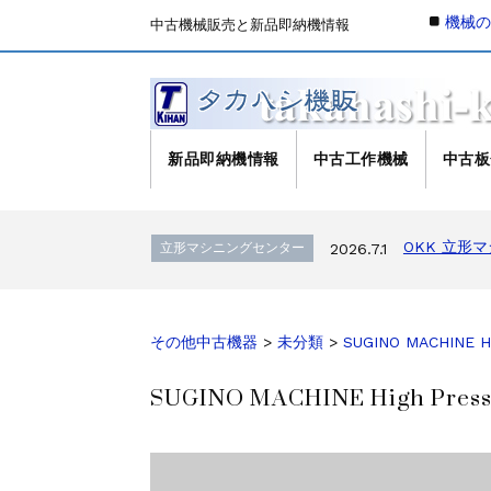
機械
中古機械販売と新品即納機情報
新品即納機情報
中古工作機械
中古板
森精機 立形
立形マシニングセンター
2026.4.19
OKK 立形
立形マシニングセンター
2026.7.1
OKK 立形
立形マシニングセンター
2026.7.1
ブラザー SPEEDIO W1
販売 買取
2026.6.29
高松機械 NC旋盤 X
ドラム形NC旋盤
2026.5.22
ミマキエンジニアリ
その他の工作機械
2026.5.19
その他中古機器
>
未分類
>
SUGINO MACHINE Hig
ダイヘン 交直両用TIG溶
販売 買取
2026.5.16
SUGINO MACHINE High Pressu
ダイヘン デジタルパルスM
販売 買取
2026.5.16
ホーコス 
立形マシニングセンター
2026.4.28
森精機 立形
立形マシニングセンター
2026.4.24
森精機 立形
立形マシニングセンター
2026.4.19