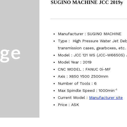
SUGINO MACHINE JCC 2019y
マシニングセンター VM7Ⅲ
マシニングセンター VM7Ⅲ
000Xd2
L-100
Manufacturer：
SUGINO MACHINE
ング NC彫刻機 ME-500STⅡ
Type： High Pressure Water Jet Deb
接機 AVP-300
transmission cases, gearboxes, etc.
AG/MIG溶接機 DP-350
Model：JCC 121 WS (JCC-W6650S) J
4軸マシニングセンター NJ50 2014年製
Model Year：2019
マシニングセンター NV5000α1B/40 2005年製
CNC MODEL：FANUC 0i-MF
マシニングセンター NV5000α1B/40 2008年製
Axis：X650 Y500 Z500mm
Number of Tools：6
-1
Max Spindle Speed：1000min
Current Model：
Manufacturer site
Price：ASK