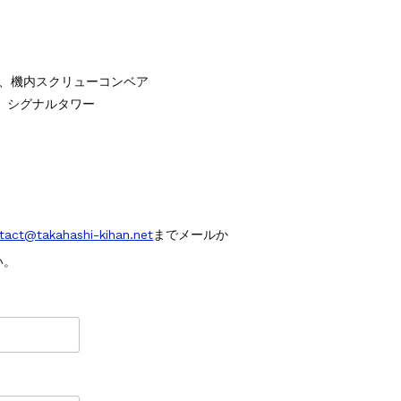
a、機内スクリューコンベア
、シグナルタワー
tact@takahashi-kihan.net
までメールか
い。