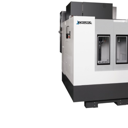
OKK 立形
立形マシニングセンター
2026.7.1
OKK 立形
立形マシニングセンター
2026.7.1
ブラザー SPEEDIO W1
販売 買取
2026.6.29
高松機械 NC旋盤 X
ドラム形NC旋盤
2026.5.22
ミマキエンジニアリ
その他の工作機械
2026.5.19
ダイヘン 交直両用TIG溶
販売 買取
2026.5.16
ダイヘン デジタルパルスM
販売 買取
2026.5.16
ホーコス 
立形マシニングセンター
2026.4.28
森精機 立形
立形マシニングセンター
2026.4.24
森精機 立形
立形マシニングセンター
2026.4.19