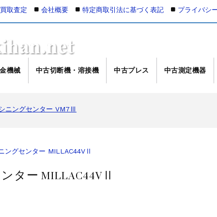
の買取査定
会社概要
特定商取引法に基づく表記
プライバシ
金機械
中古切断機・溶接機
中古プレス
中古測定機器
マシニングセンター NV5000α1B/40 2008年製
マシニングセンター VM7Ⅲ
マシニングセンター VM7Ⅲ
000Xd2
L-100
ング NC彫刻機 ME-500STⅡ
ングセンター MILLAC44VⅡ
接機 AVP-300
ー MILLAC44VⅡ
AG/MIG溶接機 DP-350
4軸マシニングセンター NJ50 2014年製
マシニングセンター NV5000α1B/40 2005年製
マシニングセンター NV5000α1B/40 2008年製