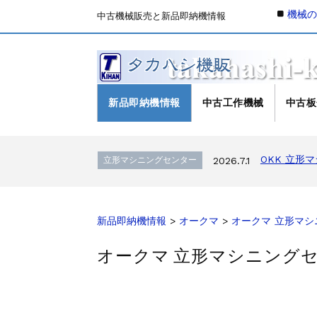
機械
中古機械販売と新品即納機情報
新品即納機情報
中古工作機械
中古板
森精機 立形
立形マシニングセンター
2026.4.19
OKK 立形
立形マシニングセンター
2026.7.1
OKK 立形
立形マシニングセンター
2026.7.1
ブラザー SPEEDIO W1
販売 買取
2026.6.29
高松機械 NC旋盤 X
ドラム形NC旋盤
2026.5.22
ミマキエンジニアリ
その他の工作機械
2026.5.19
新品即納機情報
>
オークマ
>
オークマ 立形マシニ
ダイヘン 交直両用TIG溶
販売 買取
2026.5.16
オークマ 立形マシニングセンタ
ダイヘン デジタルパルスM
販売 買取
2026.5.16
ホーコス 
立形マシニングセンター
2026.4.28
森精機 立形
立形マシニングセンター
2026.4.24
森精機 立形
立形マシニングセンター
2026.4.19