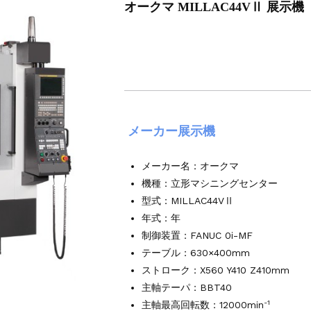
オークマ MILLAC44VⅡ 展示機 
マシニングセンター VM7Ⅲ
マシニングセンター VM7Ⅲ
000Xd2
L-100
ング NC彫刻機 ME-500STⅡ
接機 AVP-300
AG/MIG溶接機 DP-350
メーカー展示機
4軸マシニングセンター NJ50 2014年製
マシニングセンター NV5000α1B/40 2005年製
メーカー名：
オークマ
マシニングセンター NV5000α1B/40 2008年製
機種：立形マシニングセンター
型式：MILLAC44VⅡ
年式：年
制御装置：FANUC 0i-MF
テーブル：630×400mm
ストローク：X560 Y410 Z410mm
主軸テーパ：BBT40
-1
主軸最高回転数：12000min