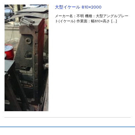
販売 買取
2026.5.16
大型イケール 810×2000
ダイヘン 交直両用TIG溶接機 AVP-...
メーカー名：不明 機種：大型アングルプレー
販売 買取
2026.5.16
ト(イケール) 作業面：幅810×高さ […]
ダイヘン デジタルパルスMAG/MIG溶...
立形マシニングセンター
2026.4.28
ホーコス 4軸マシニングセンター NJ5...
立形マシニングセンター
2026.4.24
森精機 立形マシニングセンター NV50...
立形マシニングセンター
2026.4.19
森精機 立形マシニングセンター NV50...
立形マシニングセンター
2026.7.1
OKK 立形マシニングセンター VM7Ⅲ...
立形マシニングセンター
2026.7.1
OKK 立形マシニングセンター VM7Ⅲ...
販売 買取
2026.6.29
ブラザー SPEEDIO W1000Xd...
ドラム形NC旋盤
2026.5.22
高松機械 NC旋盤 XL-100...