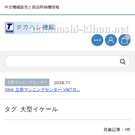
中古機械販売と新品即納機情報
0
立形マシニングセンター
2026.4.19
森精機 立形マシニングセンター NV50...
立形マシニングセンター
2026.7.1
OKK 立形マシニングセンター VM7Ⅲ...
立形マシニングセンター
2026.7.1
OKK 立形マシニングセンター VM7Ⅲ...
販売 買取
2026.6.29
ブラザー SPEEDIO W1000Xd...
タグ:
大型イケール
ドラム形NC旋盤
2026.5.22
高松機械 NC旋盤 XL-100...
その他の工作機械
2026.5.19
対象記事：1件
ミマキエンジニアリング NC彫刻機 ME...