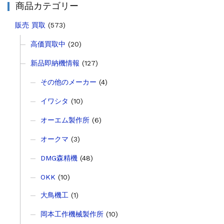
商品カテゴリー
その他の工作機械
2026.5.19
ミマキエンジニアリング NC彫刻機 ME...
販売 買取
(573)
販売 買取
2026.5.16
ダイヘン 交直両用TIG溶接機 AVP-...
高価買取中
(20)
販売 買取
2026.5.16
ダイヘン デジタルパルスMAG/MIG溶...
新品即納機情報
(127)
立形マシニングセンター
2026.4.28
その他のメーカー
(4)
ホーコス 4軸マシニングセンター NJ5...
立形マシニングセンター
2026.4.24
イワシタ
(10)
森精機 立形マシニングセンター NV50...
オーエム製作所
(6)
立形マシニングセンター
2026.4.19
森精機 立形マシニングセンター NV50...
オークマ
(3)
DMG森精機
(48)
OKK
(10)
大鳥機工
(1)
岡本工作機械製作所
(10)