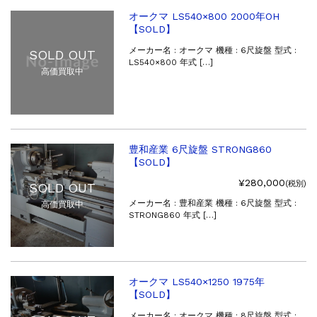
販売 買取
2026.5.16
オークマ LS540×800 2000年OH
【SOLD】
ダイヘン 交直両用TIG溶接機 AVP-...
販売 買取
2026.5.16
メーカー名 : オークマ 機種 : 6尺旋盤 型式 :
SOLD OUT
LS540×800 年式 […]
ダイヘン デジタルパルスMAG/MIG溶...
高価買取中
立形マシニングセンター
2026.4.28
ホーコス 4軸マシニングセンター NJ5...
立形マシニングセンター
2026.4.24
森精機 立形マシニングセンター NV50...
立形マシニングセンター
2026.4.19
豊和産業 6尺旋盤 STRONG860
【SOLD】
森精機 立形マシニングセンター NV50...
¥280,000
立形マシニングセンター
2026.7.1
(税別)
SOLD OUT
OKK 立形マシニングセンター VM7Ⅲ...
メーカー名 : 豊和産業 機種 : 6尺旋盤 型式 :
高価買取中
STRONG860 年式 […]
立形マシニングセンター
2026.7.1
OKK 立形マシニングセンター VM7Ⅲ...
販売 買取
2026.6.29
ブラザー SPEEDIO W1000Xd...
オークマ LS540×1250 1975年
ドラム形NC旋盤
2026.5.22
【SOLD】
高松機械 NC旋盤 XL-100...
メーカー名 : オークマ 機種 : 8尺旋盤 型式 :