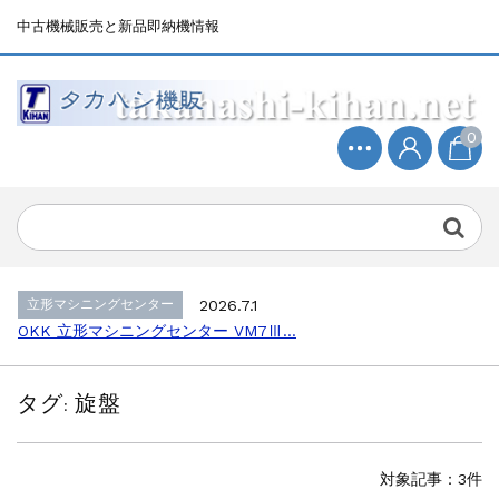
中古機械販売と新品即納機情報
0
立形マシニングセンター
2026.4.19
森精機 立形マシニングセンター NV50...
立形マシニングセンター
2026.7.1
OKK 立形マシニングセンター VM7Ⅲ...
立形マシニングセンター
2026.7.1
OKK 立形マシニングセンター VM7Ⅲ...
販売 買取
2026.6.29
ブラザー SPEEDIO W1000Xd...
タグ:
旋盤
ドラム形NC旋盤
2026.5.22
高松機械 NC旋盤 XL-100...
その他の工作機械
2026.5.19
対象記事：3件
ミマキエンジニアリング NC彫刻機 ME...