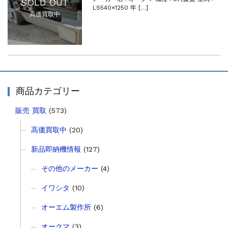
SOLD OUT
その他の工作機械
2026.5.19
LS540×1250 年 […]
ミマキエンジニアリング NC彫刻機 ME...
高価買取中
販売 買取
2026.5.16
ダイヘン 交直両用TIG溶接機 AVP-...
販売 買取
2026.5.16
ダイヘン デジタルパルスMAG/MIG溶...
立形マシニングセンター
2026.4.28
商品カテゴリー
ホーコス 4軸マシニングセンター NJ5...
立形マシニングセンター
2026.4.24
販売 買取
(573)
森精機 立形マシニングセンター NV50...
立形マシニングセンター
2026.4.19
高価買取中
(20)
森精機 立形マシニングセンター NV50...
新品即納機情報
(127)
その他のメーカー
(4)
イワシタ
(10)
オーエム製作所
(6)
オークマ
(3)