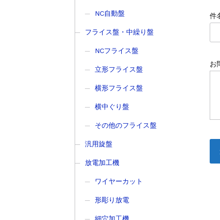
NC自動盤
件
フライス盤・中繰り盤
NCフライス盤
お
立形フライス盤
横形フライス盤
横中ぐり盤
その他のフライス盤
汎用旋盤
放電加工機
ワイヤーカット
形彫り放電
細穴加工機