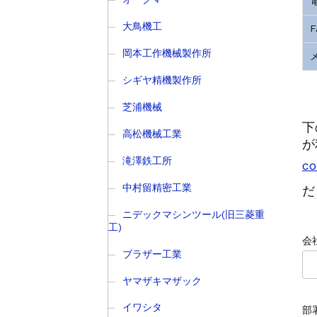
OKK 立形
立形マシニングセンター
2026.7.1
大鳥機工
OKK 立形
立形マシニングセンター
2026.7.1
ブラザー SPEEDIO W1
岡本工作機械製作所
販売 買取
2026.6.29
高松機械 NC旋盤 X
ドラム形NC旋盤
2026.5.22
シギヤ精機製作所
ミマキエンジニアリ
その他の工作機械
2026.5.19
芝浦機械
ダイヘン 交直両用TIG溶
販売 買取
2026.5.16
下
ダイヘン デジタルパルスM
販売 買取
2026.5.16
高松機械工業
が
ホーコス 
立形マシニングセンター
2026.4.28
滝澤鉄工所
co
森精機 立形
立形マシニングセンター
2026.4.24
森精機 立形
中村留精密工業
立形マシニングセンター
2026.4.19
だ
ニデックマシンツール(旧三菱重
工)
会
ブラザー工業
ヤマザキマザック
イワシタ
部