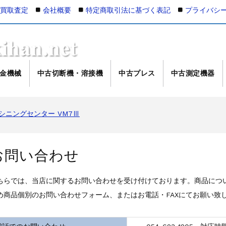
の買取査定
会社概要
特定商取引法に基づく表記
プライバシ
金機械
中古切断機・溶接機
中古プレス
中古測定機器
マシニングセンター NV5000α1B/40 2008年製
マシニングセンター VM7Ⅲ
マシニングセンター VM7Ⅲ
000Xd2
L-100
お問い合わせ
ング NC彫刻機 ME-500STⅡ
接機 AVP-300
ちらでは、当店に関するお問い合わせを受け付けております。商品につ
AG/MIG溶接機 DP-350
め商品個別のお問い合わせフォーム、またはお電話・FAXにてお願い致
4軸マシニングセンター NJ50 2014年製
マシニングセンター NV5000α1B/40 2005年製
マシニングセンター NV5000α1B/40 2008年製