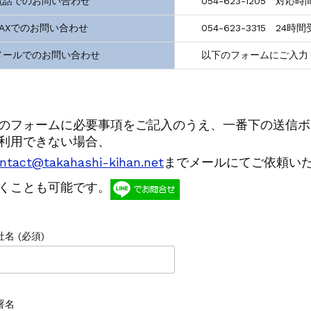
電話でのお問い合わせ
054-623-1205 対応時間 
マシニングセンター VM7Ⅲ
FAXでのお問い合わせ
054-623-3315 24時間
マシニングセンター VM7Ⅲ
000Xd2
メールでのお問い合わせ
以下のフォームにご入力
L-100
ング NC彫刻機 ME-500STⅡ
接機 AVP-300
のフォームに必要事項をご記入のうえ、一番下の送信ボ
AG/MIG溶接機 DP-350
利用できない場合、
4軸マシニングセンター NJ50 2014年製
ntact@takahashi-kihan.net
までメールにてご依頼い
マシニングセンター NV5000α1B/40 2005年製
マシニングセンター NV5000α1B/40 2008年製
くことも可能です。
社名 (必須)
署名