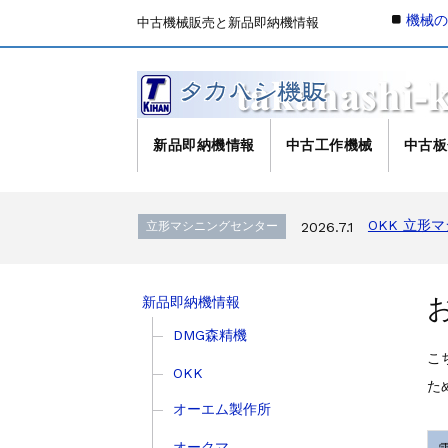
機械
中古機械販売と新品即納機情報
新品即納機情報
中古工作機械
中古板
森精機 立形
立形マシニングセンター
2026.4.19
OKK 立形
立形マシニングセンター
2026.7.1
OKK 立形
立形マシニングセンター
2026.7.1
ブラザー SPEEDIO W1
販売 買取
2026.6.29
高松機械 NC旋盤 X
ドラム形NC旋盤
2026.5.22
新品即納機情報
ミマキエンジニアリ
その他の工作機械
2026.5.19
ダイヘン 交直両用TIG溶
DMG森精機
販売 買取
2026.5.16
こ
ダイヘン デジタルパルスM
販売 買取
2026.5.16
OKK
た
ホーコス 
立形マシニングセンター
2026.4.28
オーエム製作所
森精機 立形
立形マシニングセンター
2026.4.24
森精機 立形
立形マシニングセンター
2026.4.19
オークマ