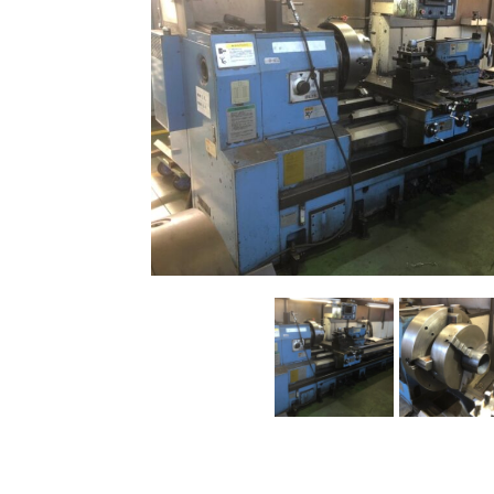
OKK 立形
立形マシニングセンター
2026.7.1
OKK 立形
立形マシニングセンター
2026.7.1
ブラザー SPEEDIO W1
販売 買取
2026.6.29
高松機械 NC旋盤 X
ドラム形NC旋盤
2026.5.22
ミマキエンジニアリ
その他の工作機械
2026.5.19
ダイヘン 交直両用TIG溶
販売 買取
2026.5.16
ダイヘン デジタルパルスM
販売 買取
2026.5.16
ホーコス 
立形マシニングセンター
2026.4.28
森精機 立形
立形マシニングセンター
2026.4.24
森精機 立形
立形マシニングセンター
2026.4.19