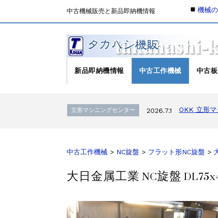
機械
中古機械販売と新品即納機情報
新品即納機情報
中古工作機械
中古板
森精機 立形
立形マシニングセンター
2026.4.19
OKK 立形
立形マシニングセンター
2026.7.1
OKK 立形
立形マシニングセンター
2026.7.1
ブラザー SPEEDIO W1
販売 買取
2026.6.29
高松機械 NC旋盤 X
ドラム形NC旋盤
2026.5.22
ミマキエンジニアリ
その他の工作機械
2026.5.19
中古工作機械
>
NC旋盤
>
フラット形NC旋盤
>
ダイヘン 交直両用TIG溶
販売 買取
2026.5.16
大日金属工業 NC旋盤 DL75x40
ダイヘン デジタルパルスM
販売 買取
2026.5.16
ホーコス 
立形マシニングセンター
2026.4.28
森精機 立形
立形マシニングセンター
2026.4.24
森精機 立形
立形マシニングセンター
2026.4.19