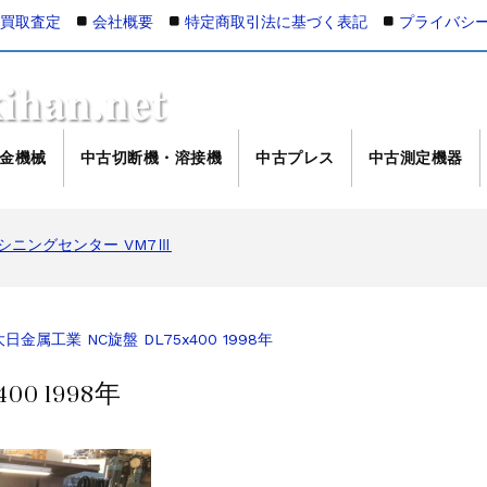
の買取査定
会社概要
特定商取引法に基づく表記
プライバシ
金機械
中古切断機・溶接機
中古プレス
中古測定機器
マシニングセンター NV5000α1B/40 2008年製
マシニングセンター VM7Ⅲ
マシニングセンター VM7Ⅲ
000Xd2
L-100
ング NC彫刻機 ME-500STⅡ
大日金属工業 NC旋盤 DL75x400 1998年
接機 AVP-300
0 1998年
AG/MIG溶接機 DP-350
4軸マシニングセンター NJ50 2014年製
マシニングセンター NV5000α1B/40 2005年製
マシニングセンター NV5000α1B/40 2008年製