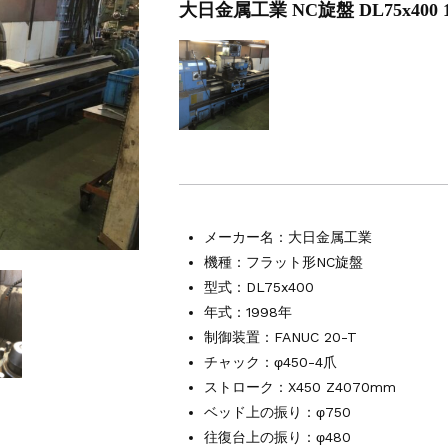
大日金属工業 NC旋盤 DL75x400 
マシニングセンター VM7Ⅲ
マシニングセンター VM7Ⅲ
000Xd2
L-100
ング NC彫刻機 ME-500STⅡ
接機 AVP-300
AG/MIG溶接機 DP-350
4軸マシニングセンター NJ50 2014年製
マシニングセンター NV5000α1B/40 2005年製
メーカー名：
大日金属工業
機種：フラット形NC旋盤
マシニングセンター NV5000α1B/40 2008年製
型式：DL75x400
年式：1998年
制御装置：FANUC 20-T
チャック：φ450-4爪
ストローク：X450 Z4070mm
ベッド上の振り：φ750
往復台上の振り：φ480