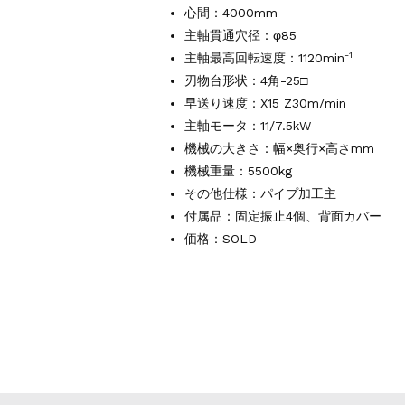
心間：4000mm
主軸貫通穴径：φ85
-1
主軸最高回転速度：1120min
刃物台形状：4角-25□
早送り速度：X15 Z30m/min
主軸モータ：11/7.5kW
機械の大きさ：幅×奥行×高さmm
機械重量：5500kg
その他仕様：パイプ加工主
付属品：固定振止4個、背面カバー
価格：SOLD