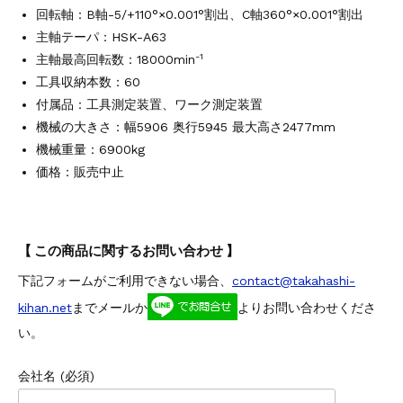
回転軸：B軸-5/+110°×0.001°割出、C軸360°×0.001°割出
主軸テーパ：HSK-A63
-1
主軸最高回転数：18000min
工具収納本数：60
付属品：工具測定装置、ワーク測定装置
機械の大きさ：幅5906 奥行5945 最大高さ2477mm
機械重量：6900kg
価格：販売中止
【 この商品に関するお問い合わせ 】
下記フォームがご利用できない場合、
contact@takahashi-
kihan.net
までメールか
よりお問い合わせくださ
い。
会社名 (必須)