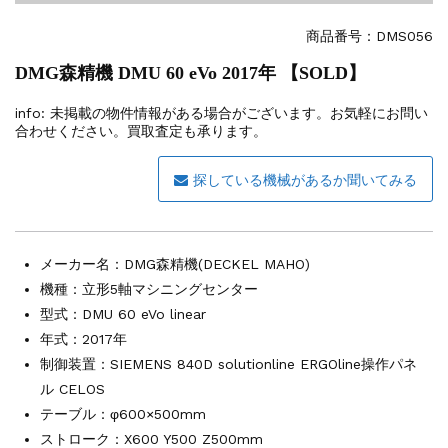
その他の工作機械
2026.5.19
ミマキエンジニアリング NC彫刻機 ME...
商品番号：
DMS056
販売 買取
2026.5.16
DMG森精機 DMU 60 eVo 2017年 【SOLD】
ダイヘン 交直両用TIG溶接機 AVP-...
販売 買取
2026.5.16
info:
未掲載の物件情報がある場合がございます。お気軽にお問い
ダイヘン デジタルパルスMAG/MIG溶...
合わせください。買取査定も承ります。
立形マシニングセンター
2026.4.28
ホーコス 4軸マシニングセンター NJ5...
探している機械があるか聞いてみる
立形マシニングセンター
2026.4.24
森精機 立形マシニングセンター NV50...
立形マシニングセンター
2026.4.19
メーカー名：
DMG森精機(DECKEL MAHO)
森精機 立形マシニングセンター NV50...
機種：立形5軸マシニングセンター
型式：DMU 60 eVo linear
年式：2017年
制御装置：SIEMENS 840D solutionline ERGOline操作パネ
ル CELOS
テーブル：φ600×500mm
ストローク：X600 Y500 Z500mm