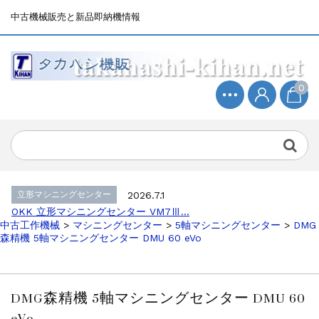
中古機械販売と新品即納機情報
0
立形マシニングセンター
2026.4.19
森精機 立形マシニングセンター NV50...
立形マシニングセンター
2026.7.1
OKK 立形マシニングセンター VM7Ⅲ...
立形マシニングセンター
2026.7.1
OKK 立形マシニングセンター VM7Ⅲ...
中古工作機械
>
マシニングセンター
>
5軸マシニングセンター
>
DMG
販売 買取
2026.6.29
森精機 5軸マシニングセンター DMU 60 eVo
ブラザー SPEEDIO W1000Xd...
ドラム形NC旋盤
2026.5.22
高松機械 NC旋盤 XL-100...
DMG森精機 5軸マシニングセンター DMU 60
その他の工作機械
2026.5.19
eVo
ミマキエンジニアリング NC彫刻機 ME...