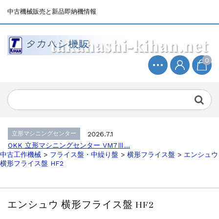
中古機械販売と新品即納機情報
0
立形マシニングセンター
2026.4.19
森精機 立形マシニングセンター NV50...
立形マシニングセンター
2026.7.1
OKK 立形マシニングセンター VM7Ⅲ...
立形マシニングセンター
2026.7.1
OKK 立形マシニングセンター VM7Ⅲ...
中古工作機械
>
フライス盤・中繰り盤
>
横形フライス盤
>
エンシュウ
販売 買取
2026.6.29
横形フライス盤 HF2
ブラザー SPEEDIO W1000Xd...
ドラム形NC旋盤
2026.5.22
高松機械 NC旋盤 XL-100...
エンシュウ 横形フライス盤 HF2
その他の工作機械
2026.5.19
ミマキエンジニアリング NC彫刻機 ME...