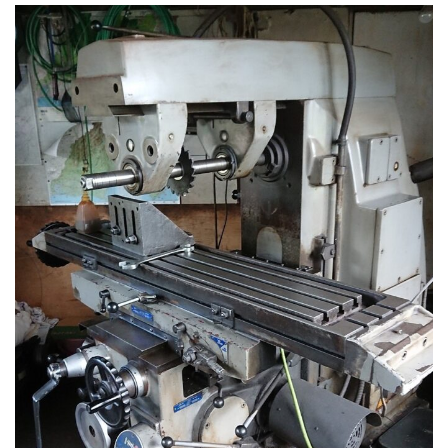
販売 買取
2026.5.16
ダイヘン 交直両用TIG溶接機 AVP-...
販売 買取
2026.5.16
ダイヘン デジタルパルスMAG/MIG溶...
立形マシニングセンター
2026.4.28
ホーコス 4軸マシニングセンター NJ5...
立形マシニングセンター
2026.4.24
森精機 立形マシニングセンター NV50...
立形マシニングセンター
2026.4.19
森精機 立形マシニングセンター NV50...
立形マシニングセンター
2026.7.1
OKK 立形マシニングセンター VM7Ⅲ...
立形マシニングセンター
2026.7.1
OKK 立形マシニングセンター VM7Ⅲ...
販売 買取
2026.6.29
ブラザー SPEEDIO W1000Xd...
ドラム形NC旋盤
2026.5.22
高松機械 NC旋盤 XL-100...