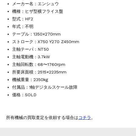
メーカー名：
エンシュウ
機種：ヒザ型横フライス盤
型式：HF2
年式：不明
テーブル：1350×270mm
ストローク：X750 Y270 Z450mm
主軸テーパ：NT50
主軸電動機：3.7kW
主軸回転数：68〜1760rpm
所要床面積：2515×2235mm
機械重量：2350kg
付属品：1軸デジタルスケール故障
価格：SOLD
所有機械の買取査定を依頼する場合は
コチラ
。