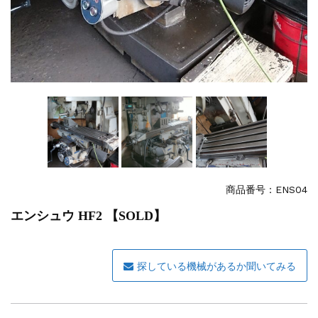
その他の工作機械
2026.5.19
ミマキエンジニアリング NC彫刻機 ME...
販売 買取
2026.5.16
ダイヘン 交直両用TIG溶接機 AVP-...
販売 買取
2026.5.16
ダイヘン デジタルパルスMAG/MIG溶...
立形マシニングセンター
2026.4.28
ホーコス 4軸マシニングセンター NJ5...
立形マシニングセンター
2026.4.24
森精機 立形マシニングセンター NV50...
立形マシニングセンター
2026.4.19
森精機 立形マシニングセンター NV50...
商品番号：
ENS04
エンシュウ HF2 【SOLD】
探している機械があるか聞いてみる