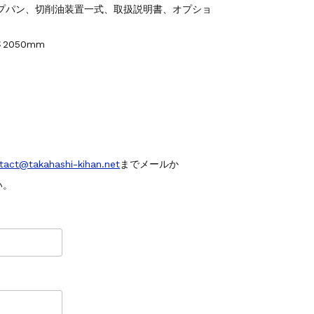
プパン、切削油装置一式、取扱説明書、オプショ
2050mm
tact@takahashi-kihan.net
までメールか
い。