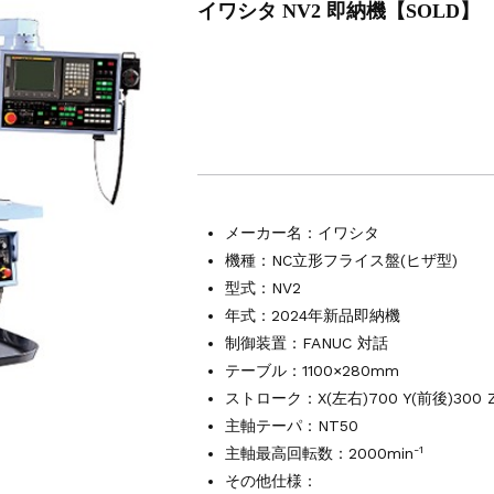
イワシタ NV2 即納機【SOLD】
マシニングセンター VM7Ⅲ
マシニングセンター VM7Ⅲ
000Xd2
L-100
ング NC彫刻機 ME-500STⅡ
接機 AVP-300
AG/MIG溶接機 DP-350
4軸マシニングセンター NJ50 2014年製
メーカー名：
イワシタ
マシニングセンター NV5000α1B/40 2005年製
機種：NC立形フライス盤(ヒザ型)
型式：NV2
マシニングセンター NV5000α1B/40 2008年製
年式：2024年新品即納機
制御装置：FANUC 対話
テーブル：1100×280mm
ストローク：X(左右)700 Y(前後)300 
主軸テーパ：NT50
-1
主軸最高回転数：2000min
その他仕様：