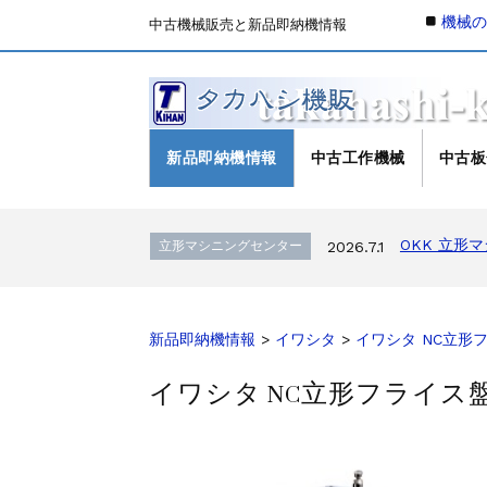
機械
中古機械販売と新品即納機情報
新品即納機情報
中古工作機械
中古板
森精機 立形
立形マシニングセンター
2026.4.19
OKK 立形
立形マシニングセンター
2026.7.1
OKK 立形
立形マシニングセンター
2026.7.1
ブラザー SPEEDIO W1
販売 買取
2026.6.29
高松機械 NC旋盤 X
ドラム形NC旋盤
2026.5.22
ミマキエンジニアリ
その他の工作機械
2026.5.19
新品即納機情報
>
イワシタ
>
イワシタ NC立形フ
ダイヘン 交直両用TIG溶
販売 買取
2026.5.16
イワシタ NC立形フライス盤 
ダイヘン デジタルパルスM
販売 買取
2026.5.16
ホーコス 
立形マシニングセンター
2026.4.28
森精機 立形
立形マシニングセンター
2026.4.24
森精機 立形
立形マシニングセンター
2026.4.19