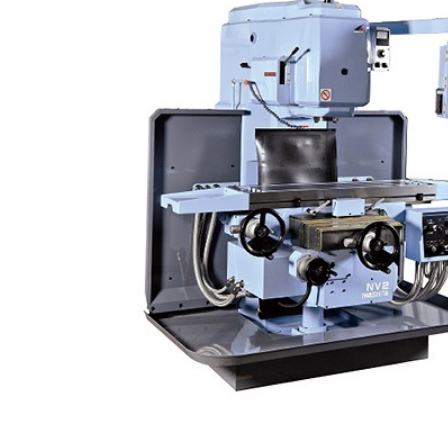
OKK 立形
立形マシニングセンター
2026.7.1
OKK 立形
立形マシニングセンター
2026.7.1
ブラザー SPEEDIO W1
販売 買取
2026.6.29
高松機械 NC旋盤 X
ドラム形NC旋盤
2026.5.22
ミマキエンジニアリ
その他の工作機械
2026.5.19
ダイヘン 交直両用TIG溶
販売 買取
2026.5.16
ダイヘン デジタルパルスM
販売 買取
2026.5.16
ホーコス 
立形マシニングセンター
2026.4.28
森精機 立形
立形マシニングセンター
2026.4.24
森精機 立形
立形マシニングセンター
2026.4.19