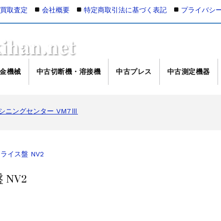
の買取査定
会社概要
特定商取引法に基づく表記
プライバシ
金機械
中古切断機・溶接機
中古プレス
中古測定機器
マシニングセンター NV5000α1B/40 2008年製
マシニングセンター VM7Ⅲ
マシニングセンター VM7Ⅲ
000Xd2
L-100
ング NC彫刻機 ME-500STⅡ
ライス盤 NV2
接機 AVP-300
NV2
AG/MIG溶接機 DP-350
4軸マシニングセンター NJ50 2014年製
マシニングセンター NV5000α1B/40 2005年製
マシニングセンター NV5000α1B/40 2008年製