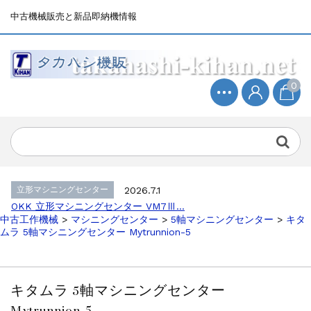
中古機械販売と新品即納機情報
0
立形マシニングセンター
2026.4.19
森精機 立形マシニングセンター NV50...
立形マシニングセンター
2026.7.1
OKK 立形マシニングセンター VM7Ⅲ...
立形マシニングセンター
2026.7.1
OKK 立形マシニングセンター VM7Ⅲ...
中古工作機械
>
マシニングセンター
>
5軸マシニングセンター
>
キタ
販売 買取
2026.6.29
ムラ 5軸マシニングセンター Mytrunnion-5
ブラザー SPEEDIO W1000Xd...
ドラム形NC旋盤
2026.5.22
高松機械 NC旋盤 XL-100...
キタムラ 5軸マシニングセンター
その他の工作機械
2026.5.19
Mytrunnion-5
ミマキエンジニアリング NC彫刻機 ME...