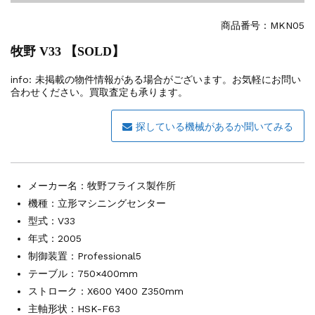
その他の工作機械
2026.5.19
ミマキエンジニアリング NC彫刻機 ME...
商品番号：
MKN05
販売 買取
2026.5.16
牧野 V33 【SOLD】
ダイヘン 交直両用TIG溶接機 AVP-...
販売 買取
2026.5.16
info:
未掲載の物件情報がある場合がございます。お気軽にお問い
ダイヘン デジタルパルスMAG/MIG溶...
合わせください。買取査定も承ります。
立形マシニングセンター
2026.4.28
ホーコス 4軸マシニングセンター NJ5...
探している機械があるか聞いてみる
立形マシニングセンター
2026.4.24
森精機 立形マシニングセンター NV50...
立形マシニングセンター
2026.4.19
メーカー名：
牧野フライス製作所
森精機 立形マシニングセンター NV50...
機種：立形マシニングセンター
型式：V33
年式：2005
制御装置：Professional5
テーブル：750×400mm
ストローク：X600 Y400 Z350mm
主軸形状：HSK-F63