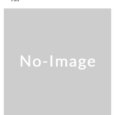
販売 買取
2026.5.16
ダイヘン 交直両用TIG溶接機 AVP-...
販売 買取
2026.5.16
ダイヘン デジタルパルスMAG/MIG溶...
立形マシニングセンター
2026.4.28
ホーコス 4軸マシニングセンター NJ5...
立形マシニングセンター
2026.4.24
森精機 立形マシニングセンター NV50...
立形マシニングセンター
2026.4.19
森精機 立形マシニングセンター NV50...
立形マシニングセンター
2026.7.1
OKK 立形マシニングセンター VM7Ⅲ...
立形マシニングセンター
2026.7.1
OKK 立形マシニングセンター VM7Ⅲ...
販売 買取
2026.6.29
ブラザー SPEEDIO W1000Xd...
ドラム形NC旋盤
2026.5.22
高松機械 NC旋盤 XL-100...