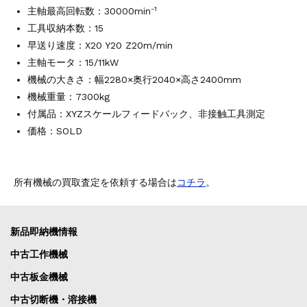
-1
主軸最高回転数：30000min
工具収納本数：15
早送り速度：X20 Y20 Z20m/min
主軸モータ：15/11kW
機械の大きさ：幅2280×奥行2040×高さ2400mm
機械重量：7300kg
付属品：XYZスケールフィードバック、非接触工具測定
価格：SOLD
所有機械の買取査定を依頼する場合は
コチラ
。
新品即納機情報
中古工作機械
中古板金機械
中古切断機・溶接機