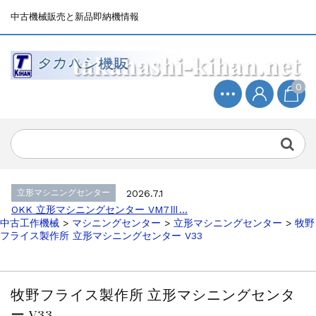
中古機械販売と新品即納機情報
0
立形マシニングセンター
2026.4.19
森精機 立形マシニングセンター NV50...
立形マシニングセンター
2026.7.1
OKK 立形マシニングセンター VM7Ⅲ...
立形マシニングセンター
2026.7.1
OKK 立形マシニングセンター VM7Ⅲ...
中古工作機械
>
マシニングセンター
>
立形マシニングセンター
>
牧野
販売 買取
2026.6.29
フライス製作所 立形マシニングセンター V33
ブラザー SPEEDIO W1000Xd...
ドラム形NC旋盤
2026.5.22
高松機械 NC旋盤 XL-100...
牧野フライス製作所 立形マシニングセンタ
その他の工作機械
2026.5.19
ー V33
ミマキエンジニアリング NC彫刻機 ME...