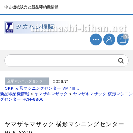
中古機械販売と新品即納機情報
0
立形マシニングセンター
2026.4.19
森精機 立形マシニングセンター NV50...
立形マシニングセンター
2026.7.1
OKK 立形マシニングセンター VM7Ⅲ...
立形マシニングセンター
2026.7.1
OKK 立形マシニングセンター VM7Ⅲ...
新品即納機情報
>
ヤマザキマザック
>
ヤマザキマザック 横形マシニン
販売 買取
2026.6.29
グセンター HCN-8800
ブラザー SPEEDIO W1000Xd...
ドラム形NC旋盤
2026.5.22
高松機械 NC旋盤 XL-100...
ヤマザキマザック 横形マシニングセンター
その他の工作機械
2026.5.19
HCN-8800
ミマキエンジニアリング NC彫刻機 ME...