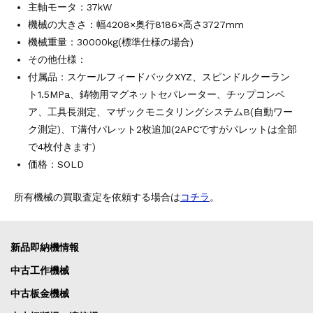
主軸モータ：37kW
機械の大きさ：幅4208×奥行8186×高さ3727mm
機械重量：30000kg(標準仕様の場合)
その他仕様：
付属品：スケールフィードバックXYZ、スピンドルクーラン
ト1.5MPa、鋳物用マグネットセパレーター、チップコンベ
ア、工具長測定、マザックモニタリングシステムB(自動ワー
ク測定)、T溝付パレット2枚追加(2APCですがパレットは全部
で4枚付きます)
価格：SOLD
所有機械の買取査定を依頼する場合は
コチラ
。
新品即納機情報
中古工作機械
中古板金機械