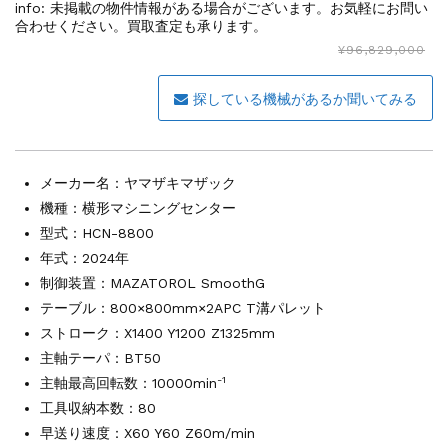
その他の工作機械
2026.5.19
info:
未掲載の物件情報がある場合がございます。お気軽にお問い
ミマキエンジニアリング NC彫刻機 ME...
合わせください。買取査定も承ります。
販売 買取
2026.5.16
¥96,829,000
ダイヘン 交直両用TIG溶接機 AVP-...
販売 買取
2026.5.16
探している機械があるか聞いてみる
ダイヘン デジタルパルスMAG/MIG溶...
立形マシニングセンター
2026.4.28
ホーコス 4軸マシニングセンター NJ5...
メーカー名：
ヤマザキマザック
立形マシニングセンター
2026.4.24
機種：横形マシニングセンター
森精機 立形マシニングセンター NV50...
型式：HCN-8800
立形マシニングセンター
2026.4.19
年式：2024年
森精機 立形マシニングセンター NV50...
制御装置：MAZATOROL SmoothG
テーブル：800×800mm×2APC T溝パレット
ストローク：X1400 Y1200 Z1325mm
主軸テーパ：BT50
-1
主軸最高回転数：10000min
工具収納本数：80
早送り速度：X60 Y60 Z60m/min