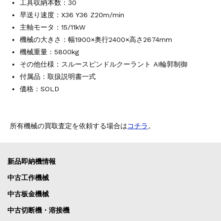
工具収納本数：30
早送り速度：X36 Y36 Z20m/min
主軸モータ：15/11kW
機械の大きさ：幅1900×奥行2400×高さ2674mm
機械重量：5800kg
その他仕様：スルースピンドルクーラント AI輪郭制御
付属品：取扱説明書一式
価格：SOLD
所有機械の買取査定を依頼する場合は
コチラ
。
新品即納機情報
中古工作機械
中古板金機械
中古切断機・溶接機