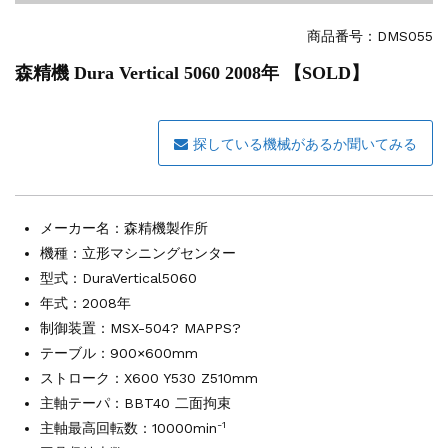
その他の工作機械
2026.5.19
ミマキエンジニアリング NC彫刻機 ME...
商品番号：
DMS055
販売 買取
2026.5.16
森精機 Dura Vertical 5060 2008年 【SOLD】
ダイヘン 交直両用TIG溶接機 AVP-...
販売 買取
2026.5.16
ダイヘン デジタルパルスMAG/MIG溶...
探している機械があるか聞いてみる
立形マシニングセンター
2026.4.28
ホーコス 4軸マシニングセンター NJ5...
立形マシニングセンター
2026.4.24
森精機 立形マシニングセンター NV50...
メーカー名：
森精機製作所
立形マシニングセンター
2026.4.19
機種：立形マシニングセンター
森精機 立形マシニングセンター NV50...
型式：DuraVertical5060
年式：2008年
制御装置：MSX-504? MAPPS?
テーブル：900×600mm
ストローク：X600 Y530 Z510mm
主軸テーパ：BBT40 二面拘束
-1
主軸最高回転数：10000min