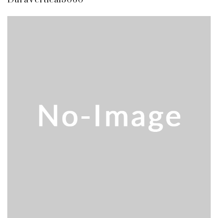
販売 買取
2026.5.16
ダイヘン 交直両用TIG溶接機 AVP-...
販売 買取
2026.5.16
ダイヘン デジタルパルスMAG/MIG溶...
立形マシニングセンター
2026.4.28
ホーコス 4軸マシニングセンター NJ5...
立形マシニングセンター
2026.4.24
森精機 立形マシニングセンター NV50...
立形マシニングセンター
2026.4.19
森精機 立形マシニングセンター NV50...
立形マシニングセンター
2026.7.1
OKK 立形マシニングセンター VM7Ⅲ...
立形マシニングセンター
2026.7.1
OKK 立形マシニングセンター VM7Ⅲ...
販売 買取
2026.6.29
ブラザー SPEEDIO W1000Xd...
ドラム形NC旋盤
2026.5.22
高松機械 NC旋盤 XL-100...