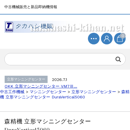
中古機械販売と新品即納機情報
0
立形マシニングセンター
2026.4.19
森精機 立形マシニングセンター NV50...
立形マシニングセンター
2026.7.1
OKK 立形マシニングセンター VM7Ⅲ...
立形マシニングセンター
2026.7.1
OKK 立形マシニングセンター VM7Ⅲ...
中古工作機械
>
マシニングセンター
>
立形マシニングセンター
>
森精
販売 買取
2026.6.29
機 立形マシニングセンター DuraVertical5060
ブラザー SPEEDIO W1000Xd...
ドラム形NC旋盤
2026.5.22
高松機械 NC旋盤 XL-100...
森精機 立形マシニングセンター
その他の工作機械
2026.5.19
DuraVertical5060
ミマキエンジニアリング NC彫刻機 ME...