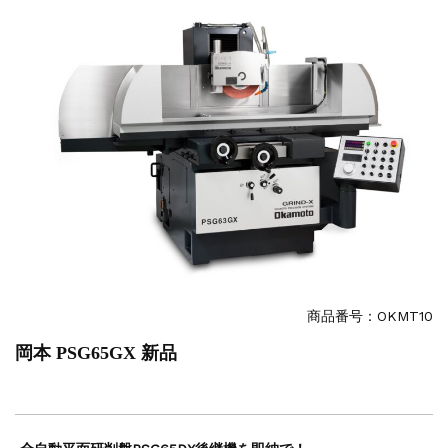
販売 買取
2026.5.16
ダイヘン 交直両用TIG溶接機 AVP-...
販売 買取
2026.5.16
ダイヘン デジタルパルスMAG/MIG溶...
立形マシニングセンター
2026.4.28
ホーコス 4軸マシニングセンター NJ5...
立形マシニングセンター
2026.4.24
森精機 立形マシニングセンター NV50...
立形マシニングセンター
2026.4.19
森精機 立形マシニングセンター NV50...
立形マシニングセンター
2026.7.1
OKK 立形マシニングセンター VM7Ⅲ...
立形マシニングセンター
2026.7.1
商品番号：
OKMT10
OKK 立形マシニングセンター VM7Ⅲ...
岡本 PSG65GX 新品
販売 買取
2026.6.29
ブラザー SPEEDIO W1000Xd...
ドラム形NC旋盤
2026.5.22
高松機械 NC旋盤 XL-100...