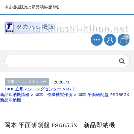
中古機械販売と新品即納機情報
0
立形マシニングセンター
2026.4.19
森精機 立形マシニングセンター NV50...
立形マシニングセンター
2026.7.1
OKK 立形マシニングセンター VM7Ⅲ...
立形マシニングセンター
2026.7.1
OKK 立形マシニングセンター VM7Ⅲ...
新品即納機情報
>
岡本工作機械製作所
>
岡本 平面研削盤 PSG65GX
販売 買取
2026.6.29
新品即納機
ブラザー SPEEDIO W1000Xd...
ドラム形NC旋盤
2026.5.22
高松機械 NC旋盤 XL-100...
岡本 平面研削盤 PSG65GX 新品即納機
その他の工作機械
2026.5.19
ミマキエンジニアリング NC彫刻機 ME...