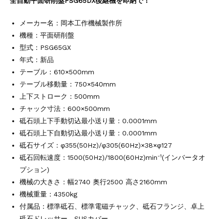
全自動平面研削盤PSG65DX後継機を即納で！
その他の工作機械
2026.5.19
ミマキエンジニアリング NC彫刻機 ME...
メーカー名：岡本工作機械製作所
販売 買取
2026.5.16
機種：平面研削盤
ダイヘン 交直両用TIG溶接機 AVP-...
型式：PSG65GX
販売 買取
2026.5.16
ダイヘン デジタルパルスMAG/MIG溶...
年式：新品
立形マシニングセンター
2026.4.28
テーブル：610×500mm
ホーコス 4軸マシニングセンター NJ5...
テーブル移動量：750×540mm
立形マシニングセンター
2026.4.24
上下ストローク：500mm
森精機 立形マシニングセンター NV50...
チャック寸法：600×500mm
立形マシニングセンター
2026.4.19
砥石頭上下手動切込最小送り量：0.0001mm
森精機 立形マシニングセンター NV50...
砥石頭上下自動切込最小送り量：0.0001mm
砥石サイズ：φ355(50Hz)/φ305(60Hz)×38×φ127
-1
砥石回転速度：1500(50Hz)/1800(60Hz)min
(インバータオ
プション)
機械の大きさ：幅2740 奥行2500 高さ2160mm
機械重量：4350kg
付属品：標準砥石、標準電磁チャック、砥石フランジ、卓上
砥石ドレッサー、SUSカバー