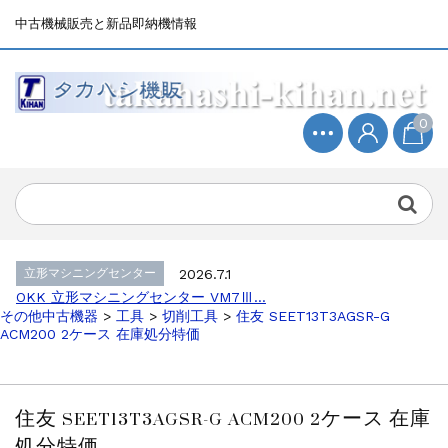
中古機械販売と新品即納機情報
0
立形マシニングセンター
2026.4.19
森精機 立形マシニングセンター NV50...
立形マシニングセンター
2026.7.1
OKK 立形マシニングセンター VM7Ⅲ...
立形マシニングセンター
2026.7.1
OKK 立形マシニングセンター VM7Ⅲ...
その他中古機器
>
工具
>
切削工具
>
住友 SEET13T3AGSR-G
販売 買取
2026.6.29
ACM200 2ケース 在庫処分特価
ブラザー SPEEDIO W1000Xd...
ドラム形NC旋盤
2026.5.22
高松機械 NC旋盤 XL-100...
住友 SEET13T3AGSR-G ACM200 2ケース 在庫
その他の工作機械
2026.5.19
処分特価
ミマキエンジニアリング NC彫刻機 ME...