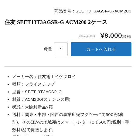
その他の工作機械
2026.5.19
ミマキエンジニアリング NC彫刻機 ME...
商品番号：
SEET13T3AGSR-G-ACM200
販売 買取
2026.5.16
住友 SEET13T3AGSR-G ACM200 2ケース
ダイヘン 交直両用TIG溶接機 AVP-...
販売 買取
2026.5.16
¥8,000
¥32,000
ダイヘン デジタルパルスMAG/MIG溶...
(税別)
立形マシニングセンター
2026.4.28
数量
ホーコス 4軸マシニングセンター NJ5...
立形マシニングセンター
2026.4.24
森精機 立形マシニングセンター NV50...
立形マシニングセンター
2026.4.19
メーカー名：
住友電工イゲタロイ
森精機 立形マシニングセンター NV50...
種類：フライスチップ
型番：SEET13T3AGSR-G
材質：ACM200(ステンレス用)
状態：未開封新品2箱
送料：関東・中部・関西の事業所宛フクツーにて500円(税
別)、そのほかの地域宛はスマートレターにて500円(税別・手
数料込)で発送します。