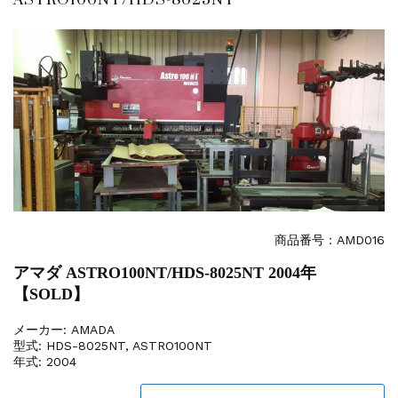
販売 買取
2026.5.16
ダイヘン 交直両用TIG溶接機 AVP-...
販売 買取
2026.5.16
ダイヘン デジタルパルスMAG/MIG溶...
立形マシニングセンター
2026.4.28
ホーコス 4軸マシニングセンター NJ5...
立形マシニングセンター
2026.4.24
森精機 立形マシニングセンター NV50...
立形マシニングセンター
2026.4.19
森精機 立形マシニングセンター NV50...
立形マシニングセンター
2026.7.1
商品番号：
AMD016
OKK 立形マシニングセンター VM7Ⅲ...
アマダ ASTRO100NT/HDS-8025NT 2004年
立形マシニングセンター
2026.7.1
【SOLD】
OKK 立形マシニングセンター VM7Ⅲ...
販売 買取
2026.6.29
メーカー:
AMADA
ブラザー SPEEDIO W1000Xd...
型式:
HDS-8025NT, ASTRO100NT
ドラム形NC旋盤
2026.5.22
年式:
2004
高松機械 NC旋盤 XL-100...