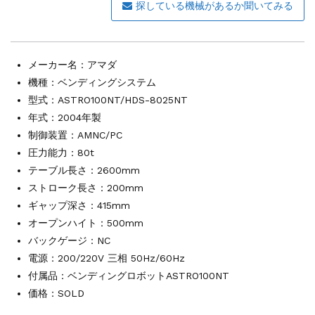
その他の工作機械
2026.5.19
探している機械があるか聞いてみる
ミマキエンジニアリング NC彫刻機 ME...
販売 買取
2026.5.16
ダイヘン 交直両用TIG溶接機 AVP-...
メーカー名：
アマダ
販売 買取
2026.5.16
機種：ベンディングシステム
ダイヘン デジタルパルスMAG/MIG溶...
型式：ASTRO100NT/HDS-8025NT
立形マシニングセンター
2026.4.28
年式：2004年製
ホーコス 4軸マシニングセンター NJ5...
制御装置：AMNC/PC
立形マシニングセンター
2026.4.24
圧力能力：80t
森精機 立形マシニングセンター NV50...
テーブル長さ：2600mm
立形マシニングセンター
2026.4.19
森精機 立形マシニングセンター NV50...
ストローク長さ：200mm
ギャップ深さ：415mm
オープンハイト：500mm
バックゲージ：NC
電源：200/220V 三相 50Hz/60Hz
付属品：ベンディングロボットASTRO100NT
価格：SOLD