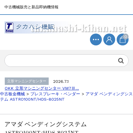
中古機械販売と新品即納機情報
0
立形マシニングセンター
2026.4.19
森精機 立形マシニングセンター NV50...
立形マシニングセンター
2026.7.1
OKK 立形マシニングセンター VM7Ⅲ...
立形マシニングセンター
2026.7.1
OKK 立形マシニングセンター VM7Ⅲ...
中古板金機械
>
プレスブレーキ・ベンダー
>
アマダ ベンディングシス
販売 買取
2026.6.29
テム ASTRO100NT/HDS-8025NT
ブラザー SPEEDIO W1000Xd...
ドラム形NC旋盤
2026.5.22
高松機械 NC旋盤 XL-100...
アマダ ベンディングシステム
その他の工作機械
2026.5.19
ASTRO100NT/HDS-8025NT
ミマキエンジニアリング NC彫刻機 ME...